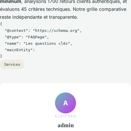
minimum
, analysons 1700 retours clients authentiques, et
évaluons 45 critères techniques. Notre grille comparative
reste indépendante et transparente.
{

  "@context": "https://schema.org",

  "@type": "FAQPage",

  "name": "Les questions clés",

  "mainEntity": 

}
Services
A
ECRIT PAR
admin