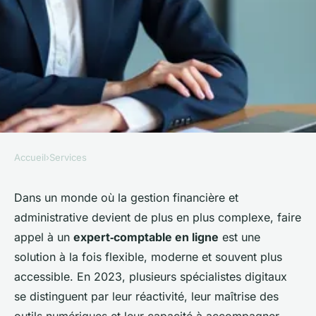
Accueil
›
Services
SERVICES
Découvrez les meilleurs
Dans un monde où la gestion financière et
administrative devient de plus en plus complexe, faire
experts comptables en ligne
appel à un
expert‑comptable en ligne
est une
de 2023
solution à la fois flexible, moderne et souvent plus
accessible. En 2023, plusieurs spécialistes digitaux
admin
•
31 décembre 2025
•
8 min de lecture
se distinguent par leur réactivité, leur maîtrise des