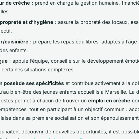
ur de crèche
: prend en charge la gestion humaine, financièr
lles.
propreté et d’hygiène
: assure la propreté des locaux, esse
ectif.
er/cuisinière
: prépare les repas équilibrés, adaptés à l’âge
 des enfants.
gue
: appuie l’équipe, conseille sur le développement émoti
ertaines situations complexes.
n possède ses spécificités
et contribue activement à la co
u’au bien-être des jeunes enfants accueillis à Marseille. La d
 postes permet à chacun de trouver un
emploi en crèche
con
compétences, tout en participant à un objectif commun : ac
llaise dans sa première socialisation et son épanouissement
uhaitent découvrir de nouvelles opportunités, il est possibl