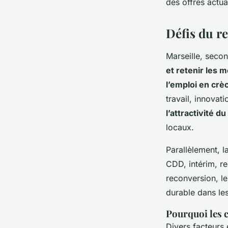
des offres actua
Défis du r
Marseille, seco
et retenir les 
l’emploi en crè
travail, innovat
l’attractivité d
locaux.
Parallèlement, l
CDD, intérim, r
reconversion, le
durable dans les
Pourquoi les c
Divers facteurs 