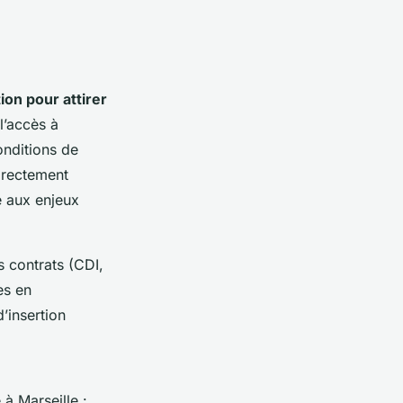
ion pour attirer
l’accès à
onditions de
directement
e aux enjeux
s contrats (CDI,
es en
d’insertion
 à Marseille :