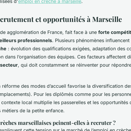
lisées d'
emploi en crèche à marseille
.
ecrutement et opportunités à Marseille
nde agglomération de France, fait face à une
forte compétit
meilleurs professionnels
. Plusieurs phénomènes influencent 
che
: évolution des qualifications exigées, adaptation des c
ion dans l’organisation des équipes. Ces facteurs affectent 
u secteur
, qui doit constamment se réinventer pour répondr
a réforme des modes d’accueil favorise la diversification de
emplacements). Pour les diplômés comme pour les personn
 contexte local multiplie les passerelles et les opportunités 
 métiers de la petite enfance.
rèches marseillaises peinent-elles à recruter ?
expliquent cette tension sur le marché de l’emploi en crèche