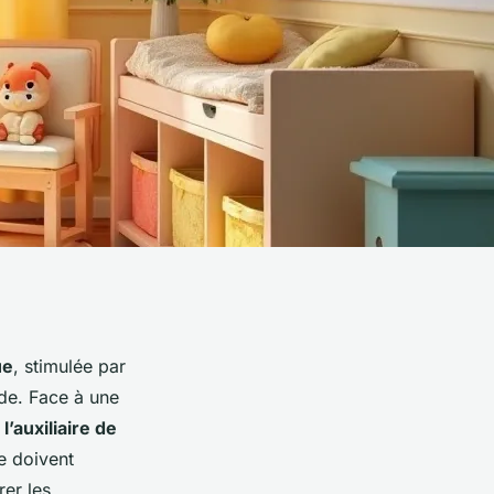
ue
, stimulée par
de. Face à une
e
l’auxiliaire de
e doivent
rer les