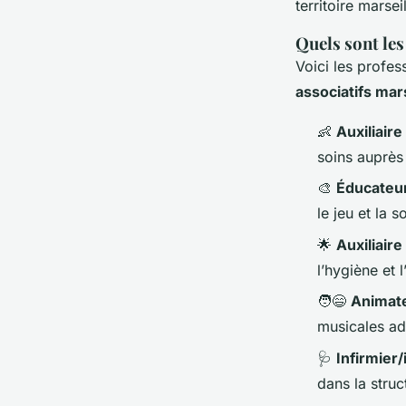
territoire marseil
Quels sont les
Voici les profes
associatifs mars
👶
Auxiliaire
soins auprès
🎨
Éducateur
le jeu et la s
🌟
Auxiliaire
l’hygiène et l
🧑‍😄
Animate
musicales ad
🩺
Infirmier/
dans la struc