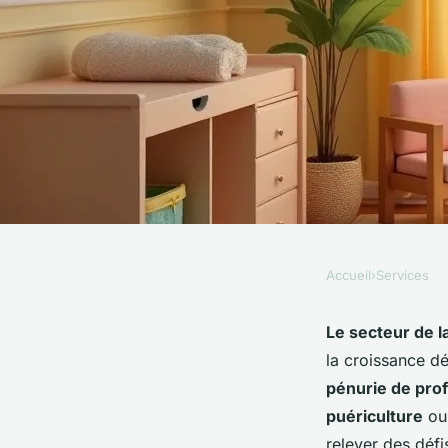
Accueil
›
Services
SERVICES
Emploi en crèche à m
Le secteur de l
la croissance d
lieux et perspective
pénurie de prof
puériculture
o
relever des défi