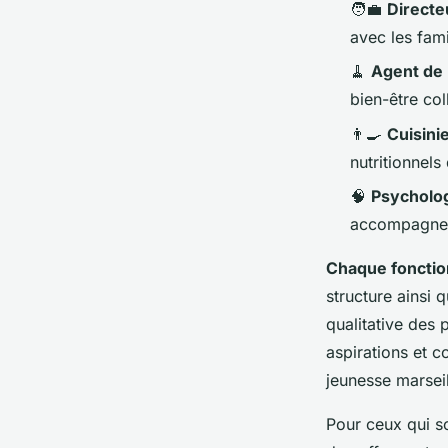
🧑‍💼
Directe
avec les fami
🧹
Agent de 
bien-être coll
👨‍🍳
Cuisini
nutritionnels
🧠
Psycholo
accompagne c
Chaque fonctio
structure ainsi q
qualitative des
aspirations et 
jeunesse marsei
Pour ceux qui so