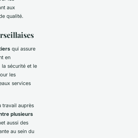
ant aux
de qualité.
seillaises
tiers
qui assure
nt en
la sécurité et le
our les
eaux services
u travail auprès
ntre plusieurs
met aussi des
ante au sein du