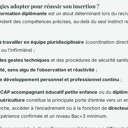
gies adopter pour réussir son insertion ?
formation diplômante
est un atout déterminant lors du recr
ndent des compétences précises, au-delà du seul instinct re
 travailler en équipe pluridisciplinaire
(coordination direct
u l’infirmière) ;
 des gestes techniques
et des procédures de sécurité sanita
té, sens aigu de l’observation et réactivité
;
e développement personnel et professionnel continu
;
n
CAP accompagnant éducatif petite enfance
ou du
diplôm
puériculture
constitue la principale porte d’entrée vers un e
nche, accéder à l’encadrement ou à la fonction de
directeu
xpérience confirmée et un niveau Bac+3 minimum.