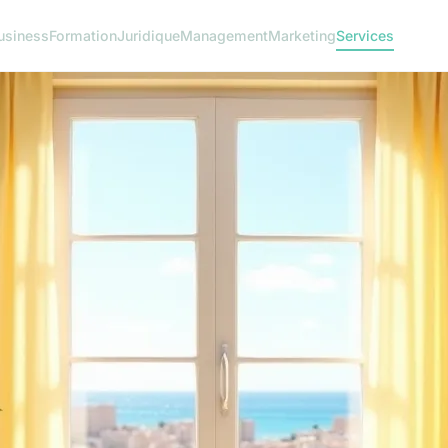
usiness
Formation
Juridique
Management
Marketing
Services