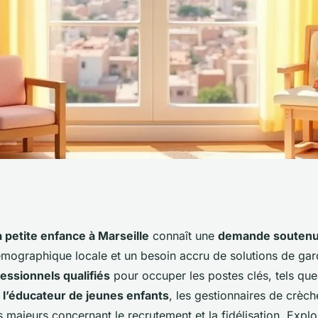
arseille : état des
a petite enfance à Marseille
connaît une
demande souten
émographique locale et un besoin accru de solutions de gar
s pour les
essionnels qualifiés
pour occuper les postes clés, tels qu
u
l’éducateur de jeunes enfants
, les gestionnaires de crèch
s majeurs concernant le recrutement et la fidélisation. Explo