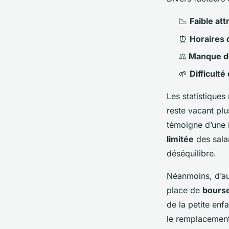
📉
Faible att
⏰
Horaires 
⚖️
Manque de
🌱
Difficulté
Les statistiques
reste vacant pl
témoigne d’une 
limitée
des salar
déséquilibre.
Néanmoins, d’au
place de
bourse
de la petite en
le remplacement