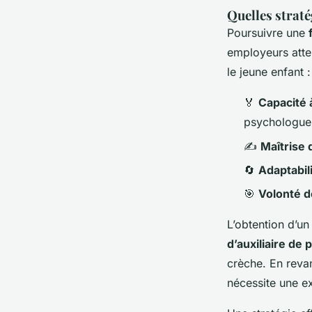
Quelles straté
Poursuivre une
employeurs atte
le jeune enfant :
🏅
Capacité à
psychologue o
✍️
Maîtrise
🔄
Adaptabili
🎯
Volonté d
L’obtention d’u
d’auxiliaire de 
crèche. En reva
nécessite une e