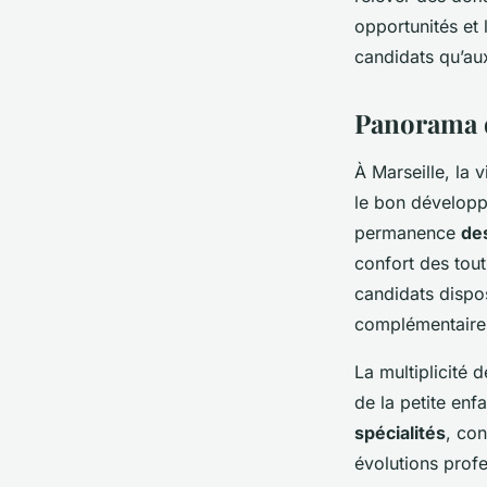
professionnels de la
opportunités et 
candidats qu’aux
admin
•
29 décembre 2025
•
7 min de lecture
Panorama d
À Marseille, la
le bon développ
permanence
des
confort des tou
candidats dispo
complémentaire
La multiplicité 
de la petite enf
spécialités
, con
évolutions profe