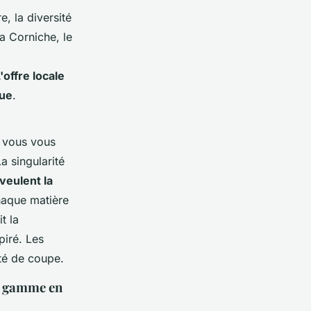
, la diversité
la Corniche, le
'offre locale
que
.
, vous vous
a singularité
veulent la
haque matière
t la
piré. Les
ité de coupe.
de gamme en