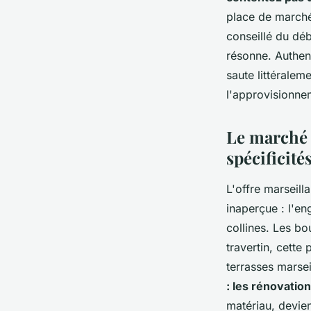
projets haut de ga
place de marché 
conseillé du débu
admin
•
3 mars 2026
•
10 min de lecture
résonne. Authent
saute littérale
l'approvisionnem
Le marché d
spécificité
L'offre marseill
inaperçue : l'e
collines. Les bo
travertin, cette 
terrasses marsei
: les rénovatio
matériau, devien