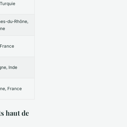
, Turquie
es-du-Rhône,
gne
, France
gne, Inde
ne, France
ts haut de