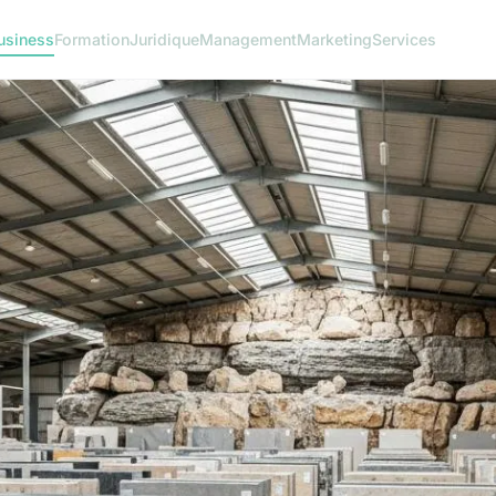
usiness
Formation
Juridique
Management
Marketing
Services