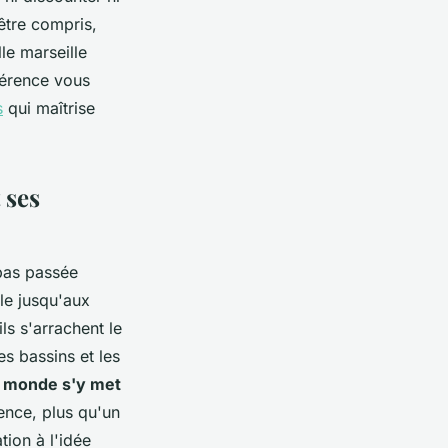
être compris,
lle marseille
fférence vous
s
qui maîtrise
 ses
 pas passée
le jusqu'aux
ls s'arrachent le
les bassins et les
 le monde s'y met
ence, plus qu'un
tion à l'idée