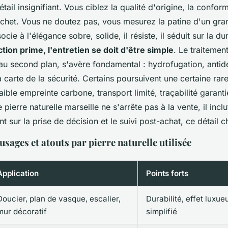
étail insignifiant. Vous ciblez la qualité d'origine, la conform
achet. Vous ne doutez pas, vous mesurez la patine d'un gran
ocie à l'élégance sobre, solide, il résiste, il séduit sur la du
tion prime, l'entretien se doit d'être simple
. Le traitemen
 au second plan, s'avère fondamental : hydrofugation, antid
a carte de la sécurité.
Certains poursuivent une certaine rare
aible empreinte carbone, transport limité, traçabilité garanti
 pierre naturelle marseille ne s'arrête pas à la vente, il inclu
ur la prise de décision et le suivi post-achat, ce détail c
 usages et atouts par pierre naturelle utilisée
Application
Points forts
Doucier, plan de vasque, escalier,
Durabilité, effet luxu
mur décoratif
simplifié