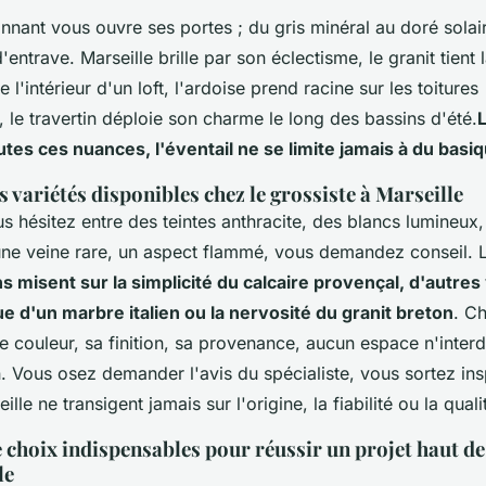
nnant vous ouvre ses portes ; du gris minéral au doré solaire
entrave. Marseille brille par son éclectisme, le granit tient 
l'intérieur d'un loft, l'ardoise prend racine sur les toitures
le travertin déploie son charme le long des bassins d'été.
L
outes ces nuances, l'éventail ne se limite jamais à du basi
s variétés disponibles chez le grossiste à Marseille
s hésitez entre des teintes anthracite, des blancs lumineux
une veine rare, un aspect flammé, vous demandez conseil. L
s misent sur la simplicité du calcaire provençal, d'autres 
e d'un marbre italien ou la nervosité du granit breton
. C
couleur, sa finition, sa provenance, aucun espace n'interdi
. Vous osez demander l'avis du spécialiste, vous sortez ins
lle ne transigent jamais sur l'origine, la fiabilité ou la qual
e choix indispensables pour réussir un projet haut 
le