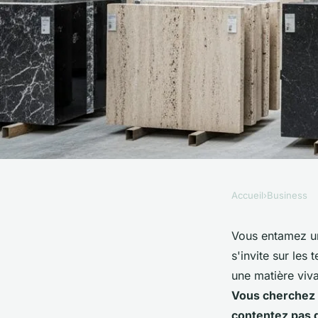
Accueil
›
Business
BUSINESS
Grossiste en pierre 
Vous entamez un 
s'invite sur les 
Marseille : la référ
une matière viva
Vous cherchez 
contentez pas 