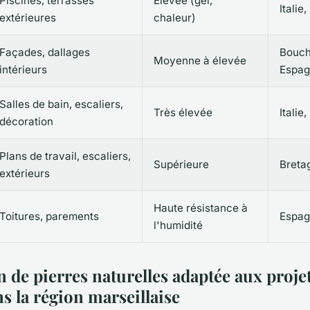
Piscines, terrasses
Élevée (gel,
Italie
extérieures
chaleur)
Façades, dallages
Bouch
Moyenne à élevée
intérieurs
Espa
Salles de bain, escaliers,
Très élevée
Italie
décoration
Plans de travail, escaliers,
Supérieure
Breta
extérieurs
Haute résistance à
Toitures, parements
Espag
l'humidité
n de pierres naturelles adaptée aux proje
 la région marseillaise