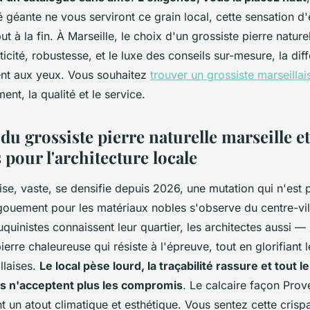
mme
géante ne vous serviront ce grain local, cette sensation d'
t à la fin. À Marseille, le choix d'un grossiste pierre nature
icité, robustesse, et le luxe des conseils sur-mesure, la di
ment aux yeux. Vous souhaitez
trouver un grossiste marseillai
ent, la qualité et le service.
u grossiste pierre naturelle marseille et
s pour l'architecture locale
aise, vaste, se densifie depuis 2026, une mutation qui n'est
ngouement pour les matériaux nobles s'observe du centre-vil
uquinistes connaissent leur quartier, les architectes aussi — i
pierre chaleureuse qui résiste à l'épreuve, tout en glorifiant 
llaises.
Le local pèse lourd, la traçabilité rassure et tout
ns n'acceptent plus les compromis
. Le calcaire façon Prov
t un atout climatique et esthétique. Vous sentez cette crispa