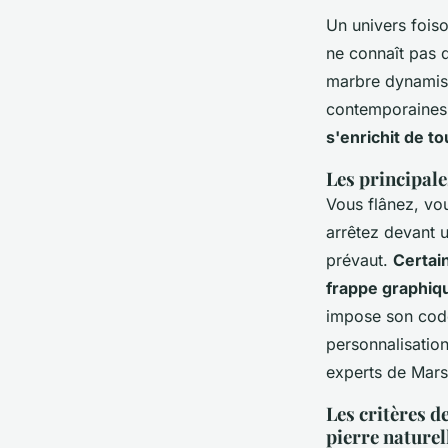
Un univers foiso
ne connaît pas d'
marbre dynamise 
contemporaines, 
s'enrichit de t
Les principale
Vous flânez, vou
arrêtez devant 
prévaut.
Certain
frappe graphiqu
impose son code 
personnalisation
experts de Marsei
Les critères d
pierre naturel