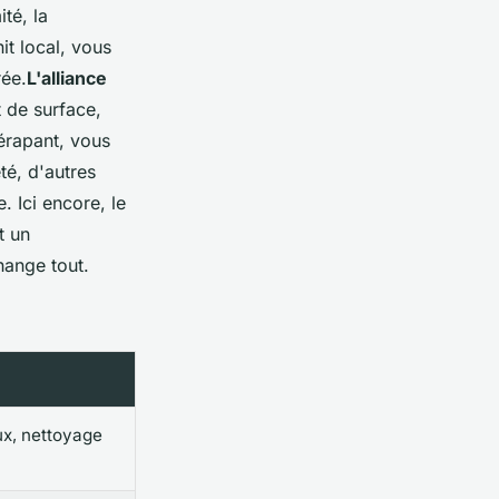
ité, la
it local, vous
rée.
L'alliance
t de surface,
érapant, vous
té, d'autres
e
. Ici encore, le
t un
hange tout.
eux, nettoyage