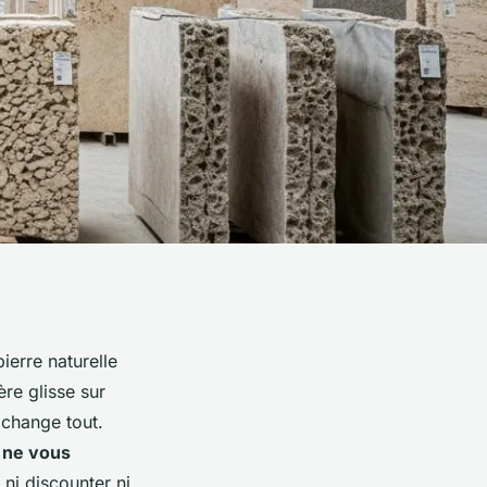
ierre naturelle
ère glisse sur
 change tout.
 ne vous
, ni discounter ni