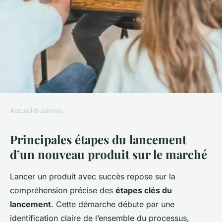
Accueil
›
Business
BUSINESS
Principales étapes du lancement
Quelles sont les étapes clés
d’un nouveau produit sur le marché
pour lancer un nouveau
produit sur le marché ?
Lancer un produit avec succès repose sur la
compréhension précise des
étapes clés du
admin
•
17 septembre 2025
•
1 min de lecture
lancement
. Cette démarche débute par une
identification claire de l’ensemble du processus,